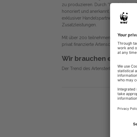
zu produzieren. Durch “Landwirtschaft
honoriert und anerkannt.
Der EDEKA-V
exklusiver Handelspartner von
LfA
,
fi
Zusatzleistungen
.
Mit über 20o teilnehmenden Betrieben 
privat finanzierte Artenschutzprogram
Wir brauchen eine Landw
Der Trend des Artensterbens muss ge