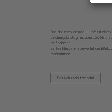
Das Naturschutzmodul umfasst einen
Leistungskatalog mit über 100 Naturs
maßnahmen.
Ein Punktesystem bewertet die Effektiv
Maßnahmen.
Das Naturschutzmodul