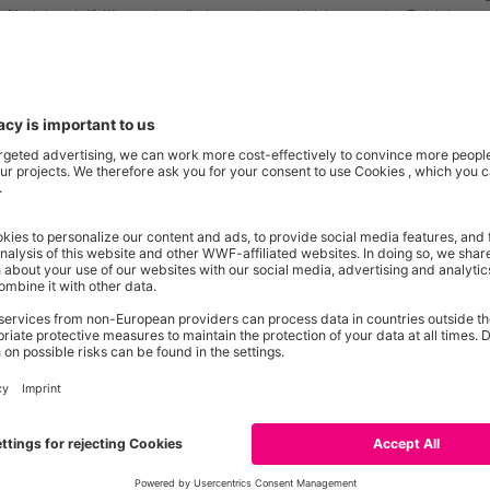
 für Artenvielfalt” werden die besonderen Leistungen der Betriebe zu
erbund, zu dem
die EDEKA Zentrale, die EDEKA Regionen und
auch N
nanziert das Programm
und
honoriert d
ie teilnehmenden
Betriebe
für
i
und insgesamt über 53.000 ha landwirtschaftlicher Fläche ist “Landwirt
m in der deutschen Agrarlandschaft.
irtschaft, die aktiv Artenvielfalt fördert
stoppt werden. Mit dem neuen Naturschutzmodul für den ökologisch