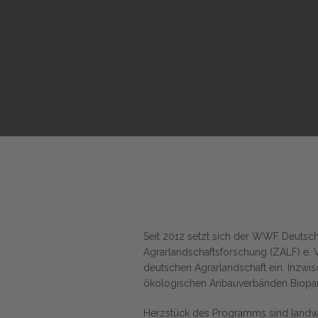
Seit 2012 setzt sich der WWF Deutsc
Agrarlandschaftsforschung
(ZALF) e. 
deutschen Agrarlandschaft ein.
I
nzwis
ökologischen Anbauverbänden Biopark
Herzstück des Programms sind landwirt