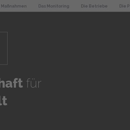
e Maßnahmen
Das Monitoring
Die Betriebe
Die 
haft
für
lt