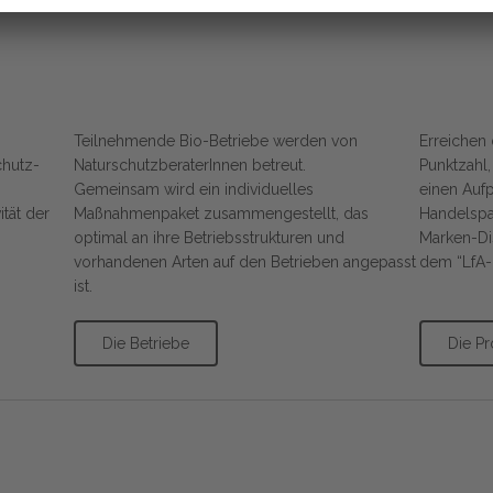
Teilnehmende Bio-Betriebe werden von
Erreichen 
chutz-
NaturschutzberaterInnen betreut.
Punktzahl, 
Gemeinsam wird ein individuelles
einen Aufp
ität der
Maßnahmenpaket zusammengestellt, das
Handelspa
optimal an ihre Betriebsstrukturen und
Marken-Dis
vorhandenen Arten auf den Betrieben angepasst
dem “LfA-
ist.
Die Betriebe
Die P