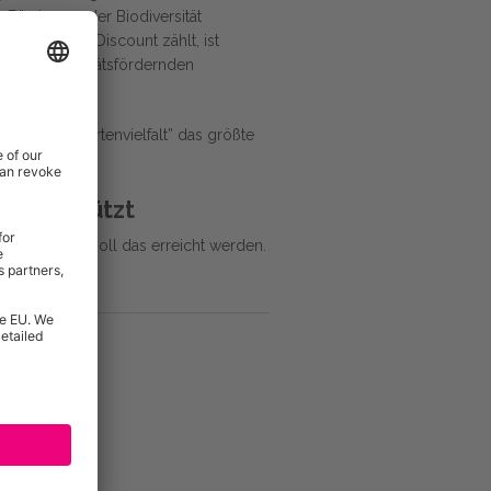
r Förderung der Biodiversität
etto Marken-Discount zählt, ist
hre biodiversitätsfördernden
schaft für Artenvielfalt” das größte
 und schützt
en Landbau soll das erreicht werden.