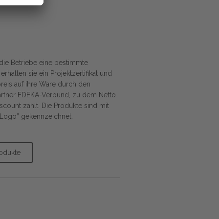
die Betriebe eine bestimmte
erhalten sie ein Projektzertifikat und
reis auf ihre Ware durch den
rtner EDEKA-Verbund, zu dem Netto
count zählt. Die Produkte sind mit
Logo” gekennzeichnet.
rodukte