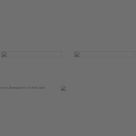
Start
Glossary
Datenschutz
Impressu
Eine Initiative von
Partner & Auszeichnungen
hmen Biologische Vielfalt 2020
2013 - 2026 WWF Deutschland