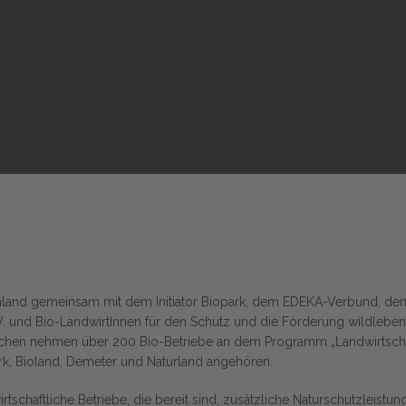
hland gemeinsam mit dem Initiator Biopark, dem EDEKA-Verbund, dem
V.
und Bio-LandwirtInnen
für den Schutz und die Förderung wildlebend
chen
nehmen
über 200 Bio-Betriebe
an dem Programm
„Landwirtschaf
, Bioland, Demeter und Naturland angehören.
schaftliche Betriebe, die bereit sind, zusätzliche Naturschutzleist