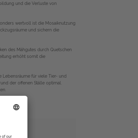
bildung und die Verluste von
onders wertvoll ist die Mosaiknutzung
 Rückzugsräume und sichern die
elken des Mähgutes durch Quetschen
eitung erhöht somit die
e Lebensräume für viele Tier- und
und der offenen Ställe optimal.
en.