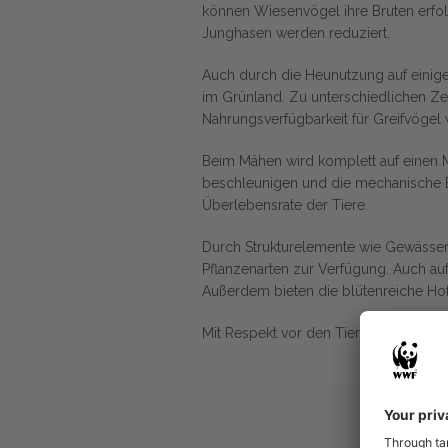
können Wiesenvögel ihre Bruten erfol
Junghasen werden reduziert.
Auch durch die Heunutzung auf einige
im Grünland. Zu unterschiedlichen Zei
Nahrungsverfügbarkeit für Greifvögel
Beim Mähen wird komplett auf einen 
beschleunigen und die mechanische Be
Überlebensrate der Tiere.
Durch Strukturelemente wie Gewässerr
Pflanzenarten zur Verfügung. Auch auf
Außerdem bieten die blütenreiche Hof
Mit Respekt vor den Tieren und Respek