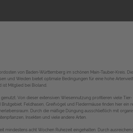
im Nordosten von Baden-Württemberg im schönen Main-Tauber-Kreis. Di
en und Weiden bietet optimale Bedingungen für eine hohe Artenvielfa
st Mitglied bei Bioland.
 genutzt. Von dieser extensiven Wiesennutzung profitieren viele Tier
Brutgebiet. Feldhasen, Greifvögel und Fledermäuse finden hier ein 
erlebensraum. Durch die mäßige Düngung ausschließlich mit organis
ütenpflanzen, Insekten und viele andere Arten.
t mindestens acht Wochen Ruhezeit eingehalten. Durch ausreichend 