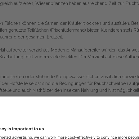
greich aufziehen, Wiesenpflanzen haben ausreichend Zeit zur Frucht
n Flächen können die Samen der Kräuter trocknen und ausfallen. Bes
ten genutzte Teilflächen (Frischfuttermahd) bieten Kleintieren stets
 während der gesamten Brutzeit.
Mähaufbereiter verzichtet. Moderne Mähaufbereiter würden das Anw
arbeitung tötet zudem viele Insekten. Der Verzicht auf diese Aufber
andstreifen oder stehende Kleingewässer stehen zusätzlich speziell
 der Hofstelle selbst sind die Bedingungen für Rauchschwalben aufgr
stelle und auch Nisthölzer den Insekten Nahrung und Nistmöglichkeit
t vor der Natur.