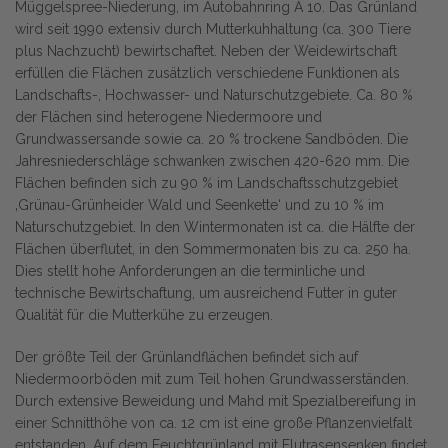
Müggelspree-Niederung, im Autobahnring A 10. Das Grünland
wird seit 1990 extensiv durch Mutterkuhhaltung (ca. 300 Tiere
plus Nachzucht) bewirtschaftet. Neben der Weidewirtschaft
erfüllen die Flächen zusätzlich verschiedene Funktionen als
Landschafts-, Hochwasser- und Naturschutzgebiete. Ca. 80 %
der Flächen sind heterogene Niedermoore und
Grundwassersande sowie ca. 20 % trockene Sandböden. Die
Jahresniederschläge schwanken zwischen 420-620 mm. Die
Flächen befinden sich zu 90 % im Landschaftsschutzgebiet
‚Grünau-Grünheider Wald und Seenkette‘ und zu 10 % im
Naturschutzgebiet. In den Wintermonaten ist ca. die Hälfte der
Flächen überflutet, in den Sommermonaten bis zu ca. 250 ha.
Dies stellt hohe Anforderungen an die terminliche und
technische Bewirtschaftung, um ausreichend Futter in guter
Qualität für die Mutterkühe zu erzeugen.
Der größte Teil der Grünlandflächen befindet sich auf
Niedermoorböden mit zum Teil hohen Grundwasserständen.
Durch extensive Beweidung und Mahd mit Spezialbereifung in
einer Schnitthöhe von ca. 12 cm ist eine große Pflanzenvielfalt
entstanden. Auf dem Feuchtgrünland mit Flutrasensenken findet