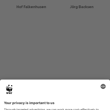
Hof Falkenhusen
Jörg Backsen
Start
Glossary
Datenschutz
Impressum
Eine Initiative von