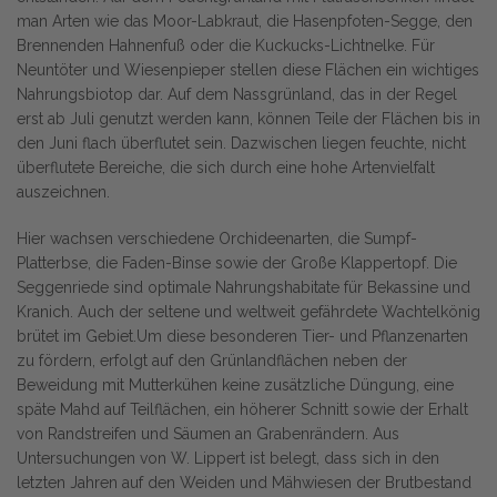
man Arten wie das Moor-Labkraut, die Hasenpfoten-Segge, den
Brennenden Hahnenfuß oder die Kuckucks-Lichtnelke. Für
Neuntöter und Wiesenpieper stellen diese Flächen ein wichtiges
Nahrungsbiotop dar. Auf dem Nassgrünland, das in der Regel
erst ab Juli genutzt werden kann, können Teile der Flächen bis in
den Juni flach überflutet sein. Dazwischen liegen feuchte, nicht
überflutete Bereiche, die sich durch eine hohe Artenvielfalt
auszeichnen.
Hier wachsen verschiedene Orchideenarten, die Sumpf-
Platterbse, die Faden-Binse sowie der Große Klappertopf. Die
Seggenriede sind optimale Nahrungshabitate für Bekassine und
Kranich. Auch der seltene und weltweit gefährdete Wachtelkönig
brütet im Gebiet.Um diese besonderen Tier- und Pflanzenarten
zu fördern, erfolgt auf den Grünlandflächen neben der
Beweidung mit Mutterkühen keine zusätzliche Düngung, eine
späte Mahd auf Teilflächen, ein höherer Schnitt sowie der Erhalt
von Randstreifen und Säumen an Grabenrändern. Aus
Untersuchungen von W. Lippert ist belegt, dass sich in den
letzten Jahren auf den Weiden und Mähwiesen der Brutbestand