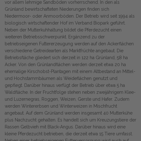
vor allem lehmige Sandböden vorherrschend. In den als
Grünland bewirtschafteten Niederungen finden sich
Niedermoor- oder Anmoorböden. Der Betrieb wird seit 1994 als
biologisch wirtschaftender Hof im Verband Biopark geführt.
Neben der Mutterkuhhaltung bildet die Pferdezucht einen
weiteren Betriebsschwerpunkt. Ergänzend zu der
betriebseigenen Futtererzeugung werden auf den Ackerflächen
verschiedene Getreidearten als Marktfrüchte angebaut. Die
Betriebsfläche gliedert sich derzeit in 122 ha Grünland, 58 ha
Acker. Von den Grünlandflächen werden derzeit etwa 20 ha
ehemalige Kirschobst-Plantagen mit einem Altbestand an Mittel-
und Hochstammbäumen als Weideflächen genutzt und
gepflegt. Darüber hinaus verfügt der Betrieb über etwa 5 ha
Waldfläche. In der Fruchtfolge stehen neben zweijährigem Klee-
und Luzernegras, Roggen, Weizen, Gerste und Hafer. Zudem
werden Wintererbsen und Winterweizen in Mischfrucht
angebaut. Auf dem Grünland werden insgesamt 40 Mutterkühe
plus Nachzucht gehalten. Es handelt sich um Kreuzungstiere der
Rassen Gelbvieh mit Black-Angus. Darüber hinaus wird eine
kleine Pferdezucht betrieben, die derzeit etwa 15 Tiere umfasst.
Neben einer betriebseigenen Futterversorgung wird auch auf