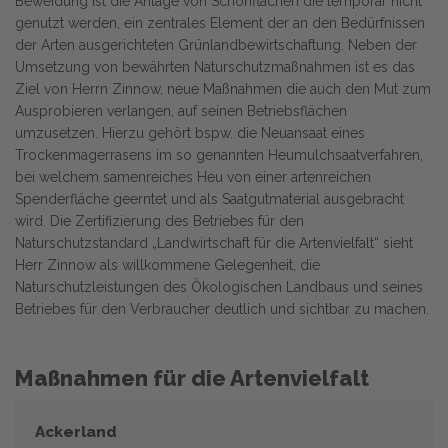
Beweidung ist die Anlage von Schonflächen die temporär nicht
genutzt werden, ein zentrales Element der an den Bedürfnissen
der Arten ausgerichteten Grünlandbewirtschaftung. Neben der
Umsetzung von bewährten Naturschutzmaßnahmen ist es das
Ziel von Herrn Zinnow, neue Maßnahmen die auch den Mut zum
Ausprobieren verlangen, auf seinen Betriebsflächen
umzusetzen. Hierzu gehört bspw. die Neuansaat eines
Trockenmagerrasens im so genannten Heumulchsaatverfahren,
bei welchem samenreiches Heu von einer artenreichen
Spenderfläche geerntet und als Saatgutmaterial ausgebracht
wird. Die Zertifizierung des Betriebes für den
Naturschutzstandard „Landwirtschaft für die Artenvielfalt“ sieht
Herr Zinnow als willkommene Gelegenheit, die
Naturschutzleistungen des Ökologischen Landbaus und seines
Betriebes für den Verbraucher deutlich und sichtbar zu machen.
Maßnahmen für die Artenvielfalt
Ackerland