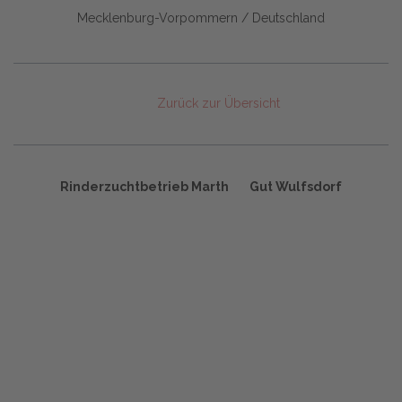
Mecklenburg-Vorpommern / Deutschland
Zurück zur Übersicht
Rinderzuchtbetrieb Marth
Gut Wulfsdorf
Start
Glossary
Datenschutz
Impressum