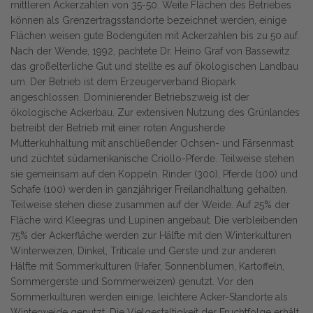
mittleren Ackerzahlen von 35-50. Weite Flächen des Betriebes
können als Grenzertragsstandorte bezeichnet werden, einige
Flächen weisen gute Bodengüten mit Ackerzahlen bis zu 50 auf.
Nach der Wende, 1992, pachtete Dr. Heino Graf von Bassewitz
das großelterliche Gut und stellte es auf ökologischen Landbau
um. Der Betrieb ist dem Erzeugerverband Biopark
angeschlossen. Dominierender Betriebszweig ist der
ökologische Ackerbau. Zur extensiven Nutzung des Grünlandes
betreibt der Betrieb mit einer roten Angusherde
Mutterkuhhaltung mit anschließender Ochsen- und Färsenmast
und züchtet südamerikanische Criollo-Pferde. Teilweise stehen
sie gemeinsam auf den Koppeln. Rinder (300), Pferde (100) und
Schafe (100) werden in ganzjähriger Freilandhaltung gehalten.
Teilweise stehen diese zusammen auf der Weide. Auf 25% der
Fläche wird Kleegras und Lupinen angebaut. Die verbleibenden
75% der Ackerfläche werden zur Hälfte mit den Winterkulturen
Winterweizen, Dinkel, Triticale und Gerste und zur anderen
Hälfte mit Sommerkulturen (Hafer, Sonnenblumen, Kartoffeln,
Sommergerste und Sommerweizen) genutzt. Vor den
Sommerkulturen werden einige, leichtere Acker-Standorte als
Winterweide genutzt. Die Vielgestaltigkeit der Fruchtfolge erhält