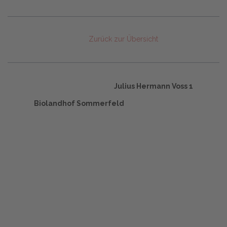
Zurück zur Übersicht
Julius Hermann Voss 1
Biolandhof Sommerfeld
Start
Glossary
Datenschutz
Impressum