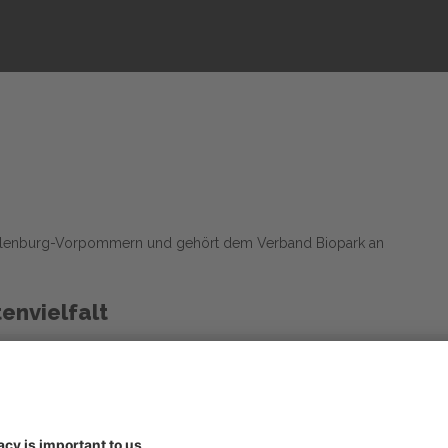
cklenburg-Vorpommern und gehört dem Verband Biopark an
envielfalt
Verzicht auf Walzen + Schleppen
Stehen
Ruhephasen in der Brutzeit
Individ
gemenge
Stehenlassen von Teilflächen im GL
Hofstel
Heunutzung