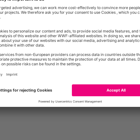
Ställe
Schonende Mahdverfahren
Nisthil
Landschaftselemente
Fließgewässer als Lebensraum