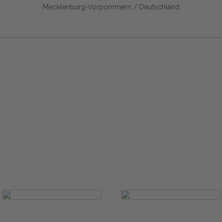
Mecklenburg-Vorpommern / Deutschland
Start
Glossary
Datenschutz
Impressu
Eine Initiative von