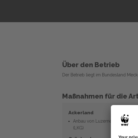
Über den Betrieb
Der Betrieb liegt im Bundesland Me
Maßnahmen für die Art
Ackerland
Anbau von Luzerne-/Kleegras
(LKG)