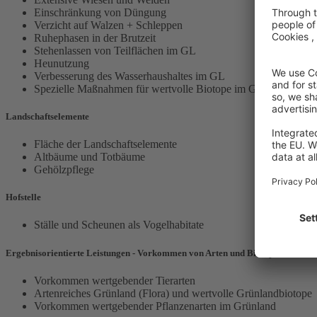
Einschränkung von Düngung
Verzicht auf Walzen + Schleppen
Ruhephasen in der Brutzeit
Stehenlassen von Teilflächen im GL
Heunutzung
Verbesserung des Wasserhaushaltes im GL
Spezielle Maßnahmen für wertvolle Biotope im GL
Landschaftselemente
Fläche der Landschaftselemente
Altbäume und Totbäume
Gehölzpflege
Hofstelle
Ställe und Scheunen als Vogelhabitate
Ergebnisorientierte Leistungen - Vorkommen von Arten und Biotopen
Vorkommen wertgebender Tierarten
Artenreiches Grünland (Flora) und wertvolle Grünlandbiotope
Vorkommen wertgebender Pflanzenarten im Grünland