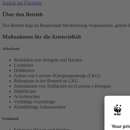
Zurück zur Übersicht
Über den Betrieb
Der Betrieb liegt im Bundesland Mecklenburg-Vorpommern, gehört de
Maßnahmen für die Artenvielfalt
Ackerland
Reduktion von Striegeln und Hacken
Lichtäcker
Drilllücken
Anbau von Luzerne-/Kleegrasgemenge (LKG)
Ruhephase in der Brutzeit im LKG
Stehenlassen von Teilflächen im (Luzerne-) Kleegras
Blühflächen
Ackerbrachen
Vielfältige Fruchtfolge
Kleinflächige Anbaustruktur
Grünland
Extensive Wiesen und Weiden