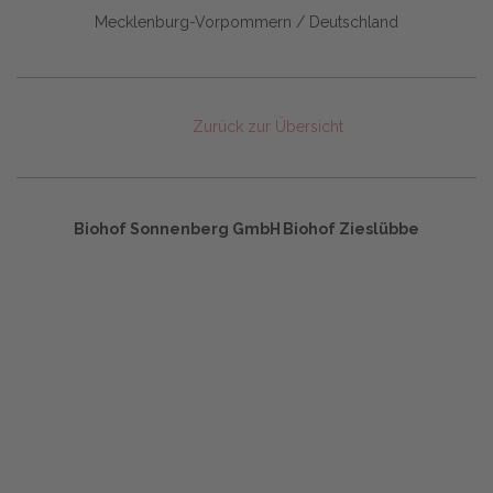
Mecklenburg-Vorpommern / Deutschland
Zurück zur Übersicht
Biohof Sonnenberg GmbH
Biohof Zieslübbe
Start
Glossary
Datenschutz
Impressum