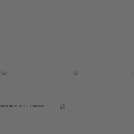
Start
Glossary
Datenschutz
Impressu
Eine Initiative von
Partner & Auszeichnungen
hmen Biologische Vielfalt 2020