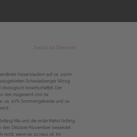
Zurück zur Übersicht
andkreis Kaiserslautern auf ca. 240m
chutzgebieten Scheidelberger Woog
 ökologisch bewirtschaftet. Der
Von den insgesamt 200 ha
de, ca. 20% Sommergetreide und ca.
wird.
 Anfang Mai und die erste Mahd Anfang
is in den Oktober/November beweidet.
 nicht, wenn es zu nass ist. Im