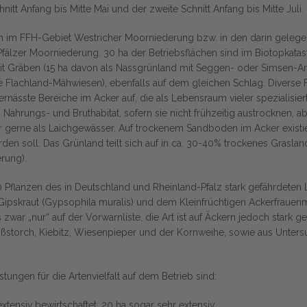
nitt Anfang bis Mitte Mai und der zweite Schnitt Anfang bis Mitte Juli.
ich im FFH-Gebiet Westricher Moorniederung bzw. in den darin geleg
fälzer Moorniederung. 30 ha der Betriebsflächen sind im Biotopkat
t Gräben (15 ha davon als Nassgrünland mit Seggen- oder Simsen-Ant
 Flachland-Mähwiesen), ebenfalls auf dem gleichen Schlag. Diverse
rnässte Bereiche im Acker auf, die als Lebensraum vieler spezialisiert
ls Nahrungs- und Bruthabitat, sofern sie nicht frühzeitig austrocknen,
gerne als Laichgewässer. Auf trockenem Sandboden im Acker existiert 
den soll. Das Grünland teilt sich auf in ca. 30-40% trockenes Gras
rung).
0 Pflanzen des in Deutschland und Rheinland-Pfalz stark gefährdeten
kraut (Gypsophila muralis) und dem Kleinfrüchtigen Ackerfrauenman
s zwar „nur“ auf der Vorwarnliste, die Art ist auf Äckern jedoch star
ißstorch, Kiebitz, Wiesenpieper und der Kornweihe, sowie aus Unter
ngen für die Artenvielfalt auf dem Betrieb sind:
ensiv bewirtschaftet, 20 ha sogar sehr extensiv.