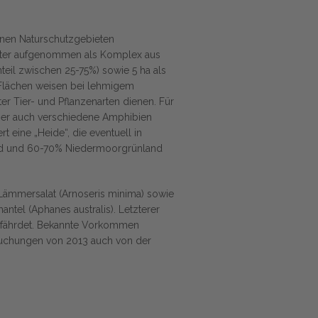
enen Naturschutzgebieten
aster aufgenommen als Komplex aus
eil zwischen 25-75%) sowie 5 ha als
 Flächen weisen bei lehmigem
er Tier- und Pflanzenarten dienen. Für
 aber auch verschiedene Amphibien
eine „Heide“, die eventuell in
land und 60-70% Niedermoorgrünland
 Lämmersalat (Arnoseris minima) sowie
tel (Aphanes australis). Letzterer
k gefährdet. Bekannte Vorkommen
suchungen von 2013 auch von der