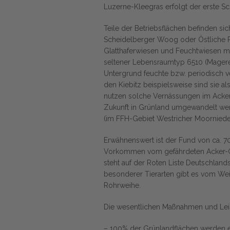
Luzerne-Kleegras erfolgt der erste Sch
Teile der Betriebsflächen befinden s
Scheidelberger Woog oder Östliche P
Glatthaferwiesen und Feuchtwiesen mi
seltener Lebensraumtyp 6510 (Magere
Untergrund feuchte bzw. periodisch ve
den Kiebitz beispielsweise sind sie a
nutzen solche Vernässungen im Acker 
Zukunft in Grünland umgewandelt wer
(im FFH-Gebiet Westricher Moorniede
Erwähnenswert ist der Fund von ca. 7
Vorkommen vom gefährdeten Acker-Gips
steht auf der Roten Liste Deutschland
besonderer Tierarten gibt es vom We
Rohrweihe.
Die wesentlichen Maßnahmen und Leistu
– 100% der Grünlandflächen werden ext