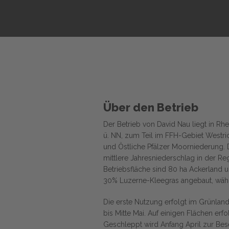
Über den Betrieb
Der Betrieb von David Nau liegt in Rh
ü. NN, zum Teil im FFH-Gebiet Westr
und Östliche Pfälzer Moorniederung. D
mittlere Jahresniederschlag in der R
Betriebsfläche sind 80 ha Ackerland 
30% Luzerne-Kleegras angebaut, währe
Die erste Nutzung erfolgt im Grünlan
bis Mitte Mai. Auf einigen Flächen er
Geschleppt wird Anfang April zur Bese