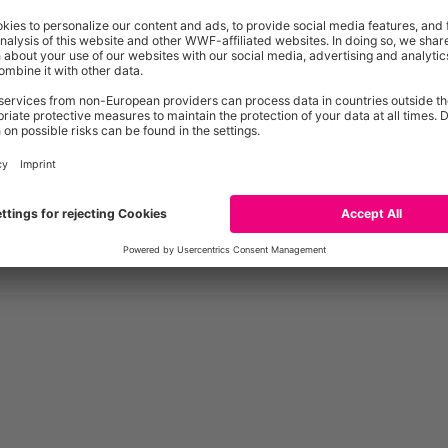
Schonende Mahdverfahren
Nisthil
Spezielle Schutzmaßnahmen für
Quarti
gemenge
Wildtiere
Haltun
Nutzti
Landschaftselemente
Ergebni
Stehende Kleingewässer
Vorkom
Periodische Vernässungen
Biotop
Kleinstrukturen
n
Artenr
Hofstelle
wertvo
 GL
Ställe und Scheunen als Vogelhabitate