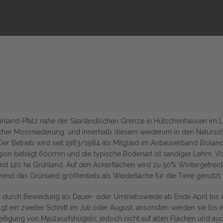
einland-Pfalz nahe der Saarländischen Grenze in Hütschenhausen im L
icher Moorniederung, und innerhalb diesem wiederum in den Naturs
er Betrieb wird seit 1983/1984 als Mitglied im Anbauverband Bioland
egion beträgt 600mm und die typische Bodenart ist sandiger Lehm. 
und 120 ha Grünland. Auf den Ackerflächen wird zu 50% Wintergetrei
nd das Grünland größtenteils als Weidefläche für die Tiere genutzt 
d durch Beweidung als Dauer- oder Umtriebsweide ab Ende April bis
folgt ein zweiter Schnitt im Juli oder August, ansonsten werden sie b
itigung von Maulwurfshügeln, jedoch nicht auf allen Flächen und auch