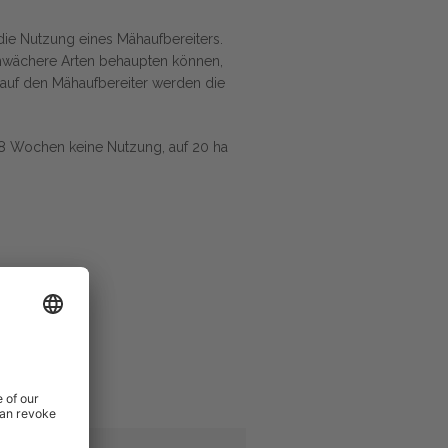
 die Nutzung eines Mähaufbereiters.
schwächere Arten behaupten können,
 auf den Mähaufbereiter werden die
 8 Wochen keine Nutzung, auf 20 ha