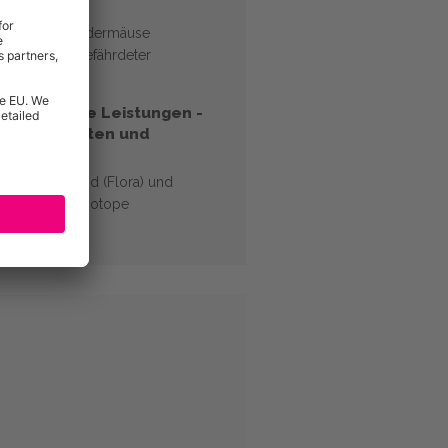
fen für Vögel
erhilfen für Fledermäuse
g seltener / gefährdeter
errassen
sorientierte Leistungen -
men von Arten und
en
eiches Grünland (Flora) und
lle Grünlandbiotope