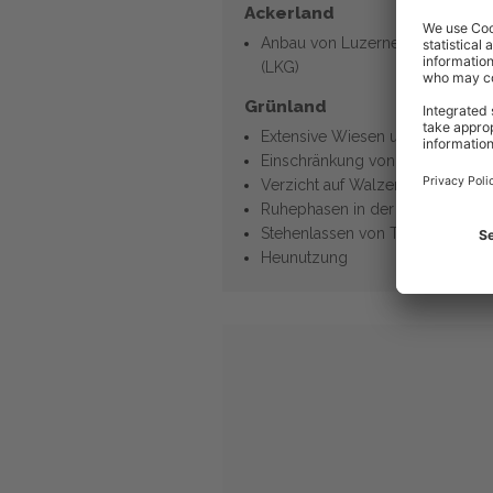
Ackerland
Anbau von Luzerne-/Kleegras
(LKG)
Grünland
Extensive Wiesen und Weiden
Einschränkung von Düngung
Verzicht auf Walzen + Schleppe
Ruhephasen in der Brutzeit
Stehenlassen von Teilflächen im
Heunutzung