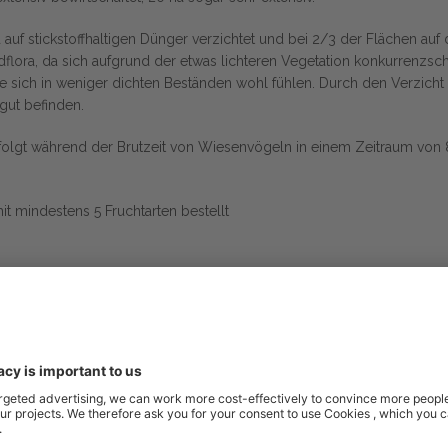
 auf stickstoffhaltigen Dünger verzichtet und bei 2/3 der Flächen auf
ndflora, da sich aufgrund der etwas lichteren Vegetation konkurrenz
e sich in weniger dichten Beständen wohl fühlen. Durch den Verzicht
tgut befinden.
folgt während der Brutzeit von Wiesenvögeln in einem Zeitraum von
t mindestens 5 Fruchtarten bestellt
 Acker
e bieten Amphibien gute Lebensbedingungen
envielfalt