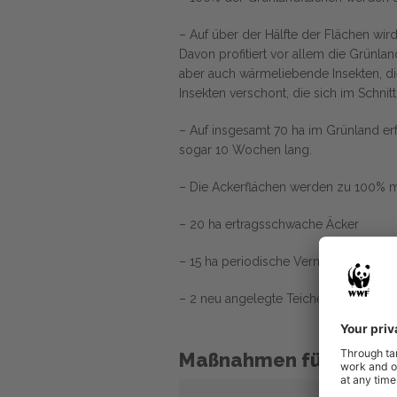
– Auf über der Hälfte der Flächen wird
Davon profitiert vor allem die Grünla
aber auch wärmeliebende Insekten, di
Insekten verschont, die sich im Schnit
– Auf insgesamt 70 ha im Grünland er
sogar 10 Wochen lang.
– Die Ackerflächen werden zu 100% mi
– 20 ha ertragsschwache Äcker
– 15 ha periodische Vernässungen im
– 2 neu angelegte Teiche in Auenlag
Maßnahmen für die Art