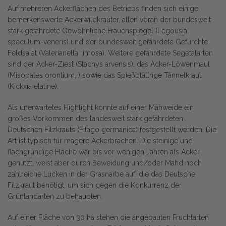
Auf mehreren Ackerflächen des Betriebs finden sich einige
bemerkenswerte Ackerwildkräuter, allen voran der bundesweit
stark gefährdete Gewöhnliche Frauenspiegel (Legousia
speculum-veneris) und der bundesweit gefährdete Gefurchte
Feldsalat (Valerianella rimosa). Weitere gefährdete Segetalarten
sind der Acker-Ziest (Stachys arvensis), das Acker-Löwenmaul
(Misopates orontium, ) sowie das Spießblättrige Tännelkraut
(Kickxia elatine).
Als unerwartetes Highlight konnte auf einer Mähweide ein
großes Vorkommen des landesweit stark gefährdeten
Deutschen Filzkrauts (Filago germanica) festgestellt werden. Die
Art ist typisch für magere Ackerbrachen. Die steinige und
flachgründige Fläche war bis vor wenigen Jahren als Acker
genutzt, weist aber durch Beweidung und/oder Mahd noch
zahlreiche Lücken in der Grasnarbe auf, die das Deutsche
Filzkraut benötigt, um sich gegen die Konkurrenz der
Grünlandarten zu behaupten.
Auf einer Fläche von 30 ha stehen die angebauten Fruchtarten