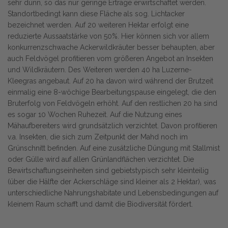
sehr dünn, so das nur geringe Erträge erwirtschaftet werden.
Standortbedingt kann diese Fläche als sog. Lichtacker
bezeichnet werden. Auf 20 weiteren Hektar erfolgt eine
reduzierte Aussaatstärke von 50%. Hier können sich vor allem
konkurrenzschwache Ackerwildkräuter besser behaupten, aber
auch Feldvögel profitieren vom größeren Angebot an Insekten
und Wildkräutern. Des Weiteren werden 40 ha Luzerne-
Kleegras angebaut. Auf 20 ha davon wird während der Brutzeit
einmalig eine 8-wöchige Bearbeitungspause eingelegt, die den
Bruterfolg von Feldvögeln erhöht. Auf den restlichen 20 ha sind
es sogar 10 Wochen Ruhezeit. Auf die Nutzung eines
Mähaufbereiters wird grundsätzlich verzichtet. Davon profitieren
v.a. Insekten, die sich zum Zeitpunkt der Mahd noch im
Grünschnitt befinden. Auf eine zusätzliche Düngung mit Stallmist
oder Gülle wird auf allen Grünlandflächen verzichtet. Die
Bewirtschaftungseinheiten sind gebietstypisch sehr kleinteilig
(über die Hälfte der Ackerschläge sind kleiner als 2 Hektar), was
unterschiedliche Nahrungshabitate und Lebensbedingungen auf
kleinem Raum schafft und damit die Biodiversität fördert.