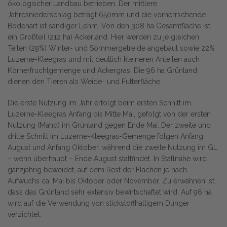
ökologischer Landbau betrieben. Der mittlere
Jahresniederschlag beträgt 650mm und die vorherrschende
Bodenart ist sandiger Lehm. Von den 308 ha Gesamtfläche ist
ein Großteil (212 ha) Ackerland. Hier werden zu je gleichen
Teilen (29%) Winter- und Sommergetreide angebaut sowie 22%
Luzerne-Kleegras und mit deutlich kleineren Anteilen auch
Körnerfruchtgemenge und Ackergras. Die 96 ha Grünland
dienen den Tieren als Weide- und Futterfläche.
Die erste Nutzung im Jahr erfolgt beim ersten Schnitt im
Luzerne-Kleegras Anfang bis Mitte Mai, gefolgt von der ersten
Nutzung (Mahd) im Grünland gegen Ende Mai. Der zweite und
dritte Schnitt im Luzerne-Kleegras-Gemenge folgen Anfang
August und Anfang Oktober, während die zweite Nutzung im GL
– wenn überhaupt – Ende August stattfindet. In Stallnähe wird
ganzjährig beweidet, auf dem Rest der Flächen je nach
Aufwuchs ca. Mai bis Oktober oder November. Zu erwähnen ist,
dass das Grünland sehr extensiv bewirtschaftet wird. Auf 96 ha
wird auf die Verwendung von stickstoffhaltigem Dünger
verzichtet.