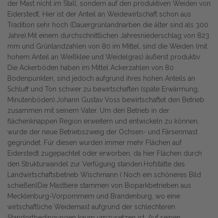
der Mast nicht im Stall, sondern auf den produktiven Weiden von
Eiderstedt. Hier ist der Anteil an Weidewirtschaft schon aus
Tradition sehr hoch (Dauergrünlandnarben die älter sind als 300
Jahre).Mit einem durchschnittlichen Jahresniederschlag von 823
mm und Grünlandzahlen von 80 im Mittel, sind die Weiden (mit
hohem Anteil an Weißklee und Weidelgras) äußerst produktiv.
Die Ackerböden haben im Mittel Ackerzahlen von 80
Bodenpunkten, sind jedoch aufgrund ihres hohen Anteils an
Schluff und Ton schwer zu bewirtschaften (späte Erwärmung,
Minutenböden).Johann Gustav Voss bewirtschaftet den Betrieb
zusammen mit seinem Vater. Um den Betrieb in der
flächenknappen Region erweitern und entwickeln zu können,
wurde der neue Betriebszweig der Ochsen- und Färsenmast
gegründet. Für diesen wurden immer mehr Flächen auf
Eiderstedt zugepachtet oder erworben, da hier Flächen durch
den Strukturwandel zur Verfügung standen.Hofstätte des
Landwirtschaftsbetrieb Wischmann ( Noch ein schöneres Bild
schießen)Die Masttiere stammen von Bioparkbetrieben aus
Mecklenburg-Vorpommern und Brandenburg, wo eine
wirtschaftliche Weidemast aufgrund der schlechteren
Standortbedingungen kaum umzusetzen ist. Auf seinen