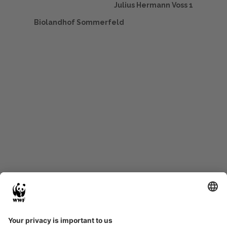
Julius Hermann Voss 1
Biolandhof Sommerfeld
Start
Glossary
Datenschutz
Impressum
Eine Initiative von