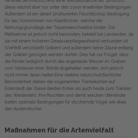
sie etwa die Krebsschere (eine Wasserpflanze) als „Brutfloss“,
diese wächst aber nur unter den zuvor erwähnten Bedingungen.
Außerdem ist ein derart strukturiertes Feuchtbiotop Bedingung
für das Vorkommen von Kleinfischen, welche die
Nahrungsgrundlage der Trauerseeschwalbe bilden. Die
Maßnahme ist jedoch nicht besonders beliebt bei Landwirten, da
sie mit einem höheren Gewässerpflegeaufwand verbunden ist
(Viehtritt verschließt Gräben) und außerdem keine Zäune entlang
der Gräben gezogen werden dürfen. Dies hat zur Folget, dass
die Rinder lediglich durch das angestaute Wasser im Graben
vom Verlassen ihrer Weide abgehalten werden, sich jedoch
nicht immer daran halten.Eine weitere naturschutzfachliche
Besonderheit stellen die sogenannten Tränkekuhlen auf
Eiderstedt dar. Diese dienten früher als auch heute zum Tränken
des Weideviehs. Ihre feuchten und damit weichen Uferränder
bieten optimale Bedingungen für stochernde Vögel wie etwa
den Austernfischer.
Maßnahmen für die Artenvielfalt