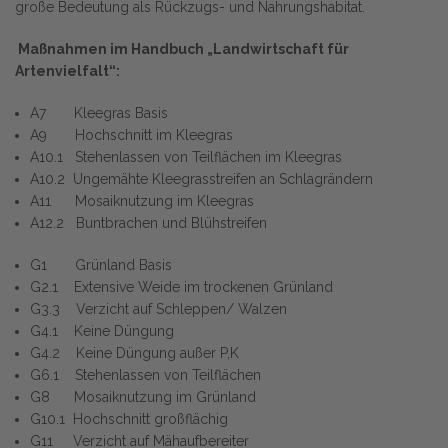
große Bedeutung als Rückzugs- und Nahrungshabitat.
Maßnahmen im Handbuch „Landwirtschaft für
Artenvielfalt“:
A7 Kleegras Basis
A9 Hochschnitt im Kleegras
A10.1 Stehenlassen von Teilflächen im Kleegras
A10.2 Ungemähte Kleegrasstreifen an Schlagrändern
A11 Mosaiknutzung im Kleegras
A12.2 Buntbrachen und Blühstreifen
G1 Grünland Basis
G2.1 Extensive Weide im trockenen Grünland
G3.3 Verzicht auf Schleppen/ Walzen
G4.1 Keine Düngung
G4.2 Keine Düngung außer P,K
G6.1 Stehenlassen von Teilflächen
G8 Mosaiknutzung im Grünland
G10.1 Hochschnitt großflächig
G11 Verzicht auf Mähaufbereiter