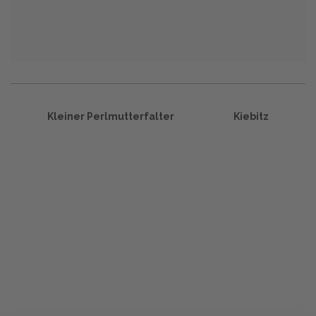
Kleiner Perlmutterfalter
Kiebitz
Start
Glossary
Datenschutz
Impressum