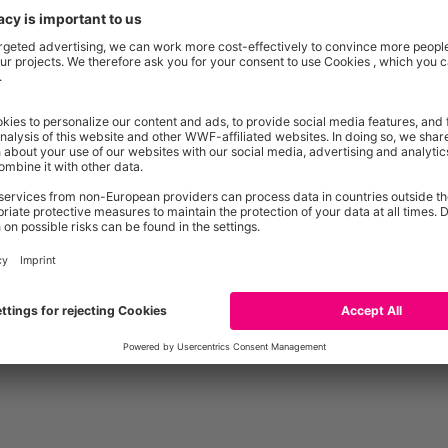
Ergebni
Landschaftselemente
 GL
Vorkom
Fläche der Landschaftselemente
Biotop
Besondere Offenlandbiotope
Vorkom
Säume und Feldraine
Stehende Kleingewässer