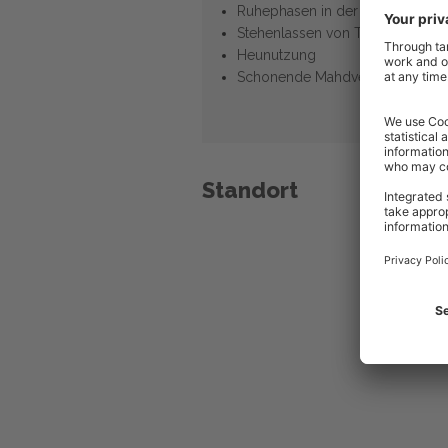
Ruhephasen in der Brutzeit
Stehenlassen von Teilflächen im
Heunutzung
Schonende Mahdverfahren
Standort