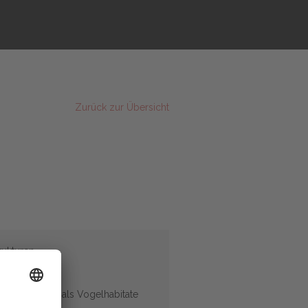
Zurück zur Übersicht
rukturen
le
 und Scheunen als Vogelhabitate