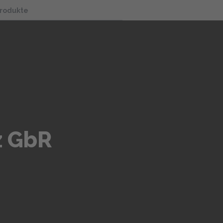
Produkte
z GbR