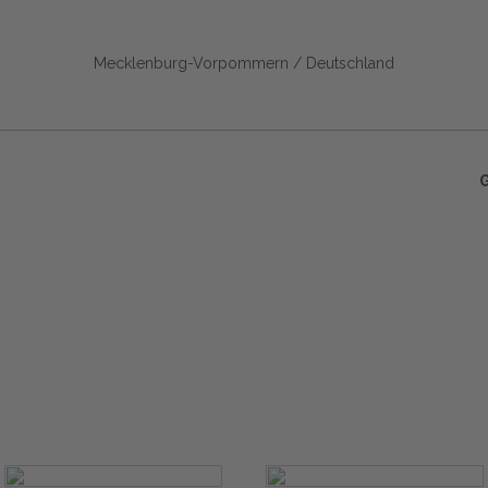
Mecklenburg-Vorpommern / Deutschland
Start
Glossary
Datenschutz
Impressu
Eine Initiative von