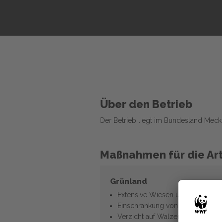
Über den Betrieb
Der Betrieb liegt im Bundesland Me
Maßnahmen für die Art
Grünland
Extensive Wiesen und Weiden
Einschränkung von Düngung
Verzicht auf Walzen + Schleppe