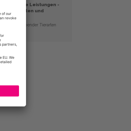
sorientierte Leistungen -
men von Arten und
en
men wertgebender Tierarten