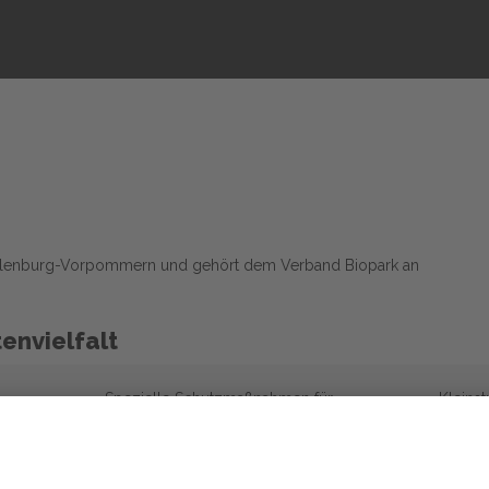
cklenburg-Vorpommern und gehört dem Verband Biopark an
envielfalt
Spezielle Schutzmaßnahmen für
Kleinst
Wildtiere
Hofstel
Spezielle Maßnahmen für wertvolle
Ställe
Biotope im GL
n