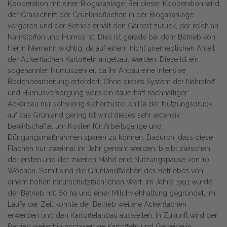
Kooperation mit einer Biogasanlage. Bei dieser Kooperation wird
der Grasschnitt der Grünlandflächen in der Biogasanlage
vergoren und der Betrieb erhält den Gärrest zurück, der reich an
Nährstoffen und Humus ist. Dies ist gerade bei dem Betrieb von
Herrn Niemann wichtig, da auf einem nicht unerheblichen Anteil
der Ackerflächen Kartoffeln angebaut werden. Diese ist ein
sogenannter Humuszehrer, da ihr Anbau eine intensive
Bodenbearbeitung erfordert. Ohne dieses System der Nährstoff
und Humusversorgung wäre ein dauerhaft nachhaltiger
Ackerbau nur schwierig sicherzustellen.Da der Nutzungsdruck
auf das Grünland gering ist wird dieses sehr extensiv
bewirtschaftet um Kosten für Arbeitsgänge und
Düngungsmaßnahmen sparen zu können. Dadurch, dass diese
Flächen nur zweimal im Jahr gemäht werden, bleibt zwischen
der ersten und der zweiten Mahd eine Nutzungspause von 10
Wochen. Somit sind die Grünlandflächen des Betriebes von
einem hohen naturschutzfachlichen Wert. Im Jahre 1991 wurde
der Betrieb mit 60 ha und einer Milchviehhaltung gegründet, im
Laufe der Zeit konnte der Betrieb weitere Ackerflächen
erwerben und den Kartoffelanbau ausweiten. In Zukunft wird der
Betrieb weiterhin hochwertige Kartoffeln und Getreide in