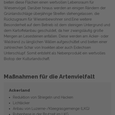
bieten diese Flächen einen wertvollen Lebensraum für
Wiesenvögel. Darüber hinaus werden an einigen Rändern der
Grünlandschläge überjährige Streifen stehengelassen, die
Rückzugraum für Wiesenbewohner sind.Eine weitere
Besonderheit auf dem Betrieb ist dem steinigen Untergrund und
dem Kartoffelanbau geschuldet, da hier zwangsläufig große
Mengen an Lesesteinen anfallen. Diese werden am Acker- oder
Waldrand zu länglichen Wällen aufgeschüttet und bieten einer
zahlreichen Schar von Insekten aber auch Eidechsen
Unterschlupf. Somit entsteht als Nebenprodukt ein wertvolles
Biotop der Kulturlandschaft.
Maßnahmen für die Artenvielfalt
Ackerland
Reduktion von Striegeln und Hacken
Lichtäcker
Anbau von Luzerne-/Kleegrasgemenge (LKG)
Ruhephase in der Brutzeit im LKG