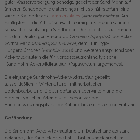
guter Wasserversorgung benötigt, gedeiht der Sand-Mohn auf
ärmeren Sandböden, die allerdings nicht so nährstoffarm sind
wie die Standorte des
Lämmersalates
(
Arnoseris minima
). Am
häufigsten ist die Art auf schwach lehmigen, schwach sauren bis
schwach basenhaltigen Sandböden. Dort bildet sie zusammen
mit dem Dreiteiligen Ehrenpreis (
Veronica triphyllos
), der Acker-
Schmalwand (
Arabidopsis thaliana
), dem Frühlings-
Hungerblümchen (
Erophila verna
) und weiteren anspruchslosen
Ackerwildkräutern die für Nordostdeutschland typische
„Sandmohn-Ackerwildkrautflur“ (Papaveretum argemones).
Die einjährige Sandmohn-Ackerwildkrautflur gedeiht
ausschließlich in Winterkulturen mit herbstlicher
Bodenbearbeitung. Die Jungpflanzen überwintern und die
meisten typischen Arten blühen schon vor der
Hauptentwicklungsphase der Kulturpflanzen im zeitigen Frühjahr.
Gefährdung
Die Sandmohn-Ackerwildkrautflur gilt in Deutschland als stark
gefährdet, der Sand-Mohn selbst ist bisher ungefährdet. Im