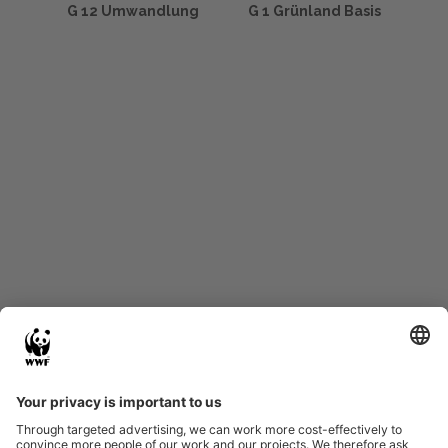
G 12 Umwandlung
G 1 Grünland Basis
Start
Glossary
Datenschutz
Impressum
Eine Initiative von