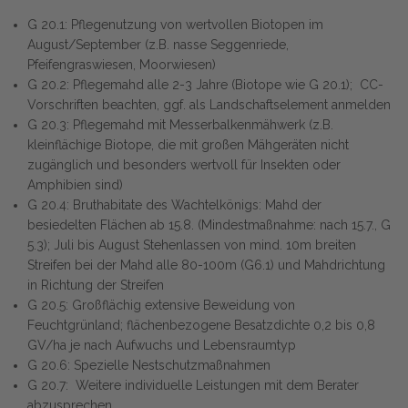
G 20.1: Pflegenutzung von wertvollen Biotopen im
August/September (z.B. nasse Seggenriede,
Pfeifengraswiesen, Moorwiesen)
G 20.2: Pflegemahd alle 2-3 Jahre (Biotope wie G 20.1); CC-
Vorschriften beachten, ggf. als Landschaftselement anmelden
G 20.3: Pflegemahd mit Messerbalkenmähwerk (z.B.
kleinflächige Biotope, die mit großen Mähgeräten nicht
zugänglich und besonders wertvoll für Insekten oder
Amphibien sind)
G 20.4: Bruthabitate des Wachtelkönigs: Mahd der
besiedelten Flächen ab 15.8. (Mindestmaßnahme: nach 15.7., G
5.3); Juli bis August Stehenlassen von mind. 10m breiten
Streifen bei der Mahd alle 80-100m (G6.1) und Mahdrichtung
in Richtung der Streifen
G 20.5: Großflächig extensive Beweidung von
Feuchtgrünland; flächenbezogene Besatzdichte 0,2 bis 0,8
GV/ha je nach Aufwuchs und Lebensraumtyp
G 20.6: Spezielle Nestschutzmaßnahmen
G 20.7: Weitere individuelle Leistungen mit dem Berater
abzusprechen