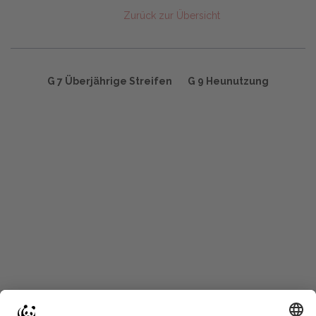
Zurück zur Übersicht
G 7 Überjährige Streifen
G 9 Heunutzung
Start
Glossary
Datenschutz
Impressum
Eine Initiative von