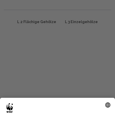
L 2 Flächige Gehölze
L 3 Einzelgehölze
Start
Glossary
Datenschutz
Impressum
Eine Initiative von