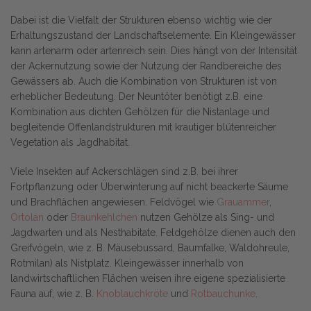
Dabei ist die Vielfalt der Strukturen ebenso wichtig wie der
Erhaltungszustand der Landschaftselemente. Ein Kleingewässer
kann artenarm oder artenreich sein. Dies hängt von der Intensität
der Ackernutzung sowie der Nutzung der Randbereiche des
Gewässers ab. Auch die Kombination von Strukturen ist von
erheblicher Bedeutung. Der Neuntöter benötigt z.B. eine
Kombination aus dichten Gehölzen für die Nistanlage und
begleitende Offenlandstrukturen mit krautiger blütenreicher
Vegetation als Jagdhabitat.
Viele Insekten auf Ackerschlägen sind z.B. bei ihrer
Fortpflanzung oder Überwinterung auf nicht beackerte Säume
und Brachflächen angewiesen. Feldvögel wie
Grauammer
,
Ortolan
oder
Braunkehlchen
nutzen Gehölze als Sing- und
Jagdwarten und als Nesthabitate. Feldgehölze dienen auch den
Greifvögeln, wie z. B. Mäusebussard, Baumfalke, Waldohreule,
Rotmilan) als Nistplatz. Kleingewässer innerhalb von
landwirtschaftlichen Flächen weisen ihre eigene spezialisierte
Fauna auf, wie z. B.
Knoblauchkröte
und
Rotbauchunke
.