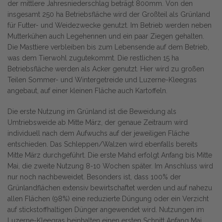
der mittlere Jahresniederschlag beträgt 800mm. Von den
insgesamt 250 ha Betriebsfläche wird der Großteil als Grünland
für Futter- und Weidezwecke genutzt. Im Betrieb werden neben
Mutterkühen auch Legehennen und ein paar Ziegen gehalten.
Die Masttiere verbleiben bis zum Lebensende auf dem Betrieb,
was dem Tierwohl zugutekommt. Die restlichen 15 ha
Betriebsfläche werden als Acker genutzt. Hier wird zu großen
Teilen Sommer- und Wintergetreide und Luzerne-Kleegras
angebaut, auf einer kleinen Fläche auch Kartoffeln.
Die erste Nutzung im Grünland ist die Beweidung als
Umtriebsweide ab Mitte März, der genaue Zeitraum wird
individuell nach dem Aufwuchs auf der jeweiligen Fläche
entschieden. Das Schleppen/Walzen wird ebenfalls bereits
Mitte März durchgeführt. Die erste Mahd erfolgt Anfang bis Mitte
Mai, die zweite Nutzung 8-10 Wochen später. Im Anschluss wird
nur noch nachbeweidet. Besonders ist, dass 100% der
Grünlandflächen extensiv bewirtschaftet werden und auf nahezu
allen Flächen (98%) eine reduzierte Düngung oder ein Verzicht
auf stickstoffhaltigen Dünger angewendet wird. Nutzungen im
Luzerne-Kleegras beinhalten einen ersten Schnitt Anfang Mai,