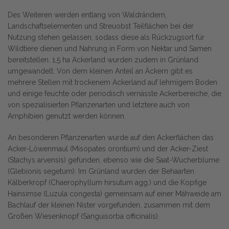
Des Weiteren werden entlang von Waldrändern,
Landschaftselementen und Streuobst Teilflächen bei der
Nutzung stehen gelassen, sodass diese als Rückzugsort für
Wildtiere dienen und Nahrung in Form von Nektar und Samen
bereitstellen. 1,5 ha Ackerland wurden zudem in Grünland
umgewandelt. Von dem kleinen Anteil an Äckern gibt es
mehrere Stellen mit trockenem Ackerland auf lehmigem Boden
und einige feuchte oder periodisch vernässte Ackerbereiche, die
von spezialisierten Pflanzenarten und letztere auch von
Amphibien genutzt werden können.
An besonderen Pflanzenarten wurde auf den Ackerflächen das
Acker-Löwenmaul (Misopates orontium) und der Acker-Ziest
(Stachys arvensis) gefunden, ebenso wie die Saat-Wucherblume
(Glebionis segetum). Im Grünland wurden der Behaarten
Kälberkropf (Chaerophyllum hirsutum agg.) und die Kopfige
Hainsimse (Luzula congesta) gemeinsam auf einer Mähweide am
Bachlauf der kleinen Nister vorgefunden, zusammen mit dem
Großen Wiesenknopf (Sanguisorba officinalis).