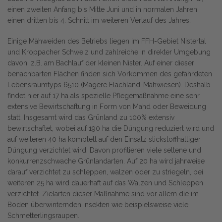
einen zweiten Anfang bis Mitte Juni und in normalen Jahren
einen dritten bis 4. Schnitt im weiteren Verlauf des Jahres.
Einige Mähweiden des Betriebs liegen im FFH-Gebiet Nistertal
und Kroppacher Schweiz und zahlreiche in direkter Umgebung
davon, z.B. am Bachlauf der kleinen Nister. Auf einer dieser
benachbarten Flächen finden sich Vorkommen des gefährdeten
Lebensraumtyps 6510 (Magere Flachland-Mähwiesen). Deshalb
findet hier auf 17 ha als spezielle Pflegemaßnahme eine sehr
extensive Bewirtschaftung in Form von Mahd oder Beweidung
statt. Insgesamt wird das Grünland zu 100% extensiv
bewirtschaftet, wobei auf 190 ha die Düngung reduziert wird und
auf weiteren 40 ha komplett auf den Einsatz stickstoffhaltiger
Düngung verzichtet wird. Davon profitieren viele seltene und
konkurrenzschwache Grünlandarten. Auf 20 ha wird jahrweise
darauf verzichtet zu schleppen, walzen oder zu striegeln, bei
weiteren 25 ha wird dauerhaft auf das Walzen und Schleppen
verzichtet. Zielarten dieser Maßnahme sind vor allem die im
Boden überwinternden Insekten wie beispielsweise viele
Schmetterlingsraupen.