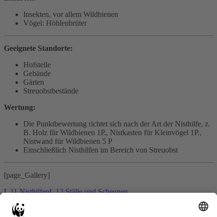
Insekten, vor allem Wildbienen
Vögel: Höhlenbrüter
Geeignete Standorte:
Hofstelle
Gebäude
Gärten
Streuobstbestände
Wertung:
Die Punktbewertung richtet sich nach der Art der Nisthilfe, z.
B. Holz für Wildbienen 1P., Nistkasten für Kleinvögel 1P.,
Nistwand für Wildbienen 5 P
Einschließlich Nisthilfen im Bereich von Streuobst
[page_Gallery]
L 11 Nisthilfen
L 12 Ställe und Scheunen
Start
Glossary