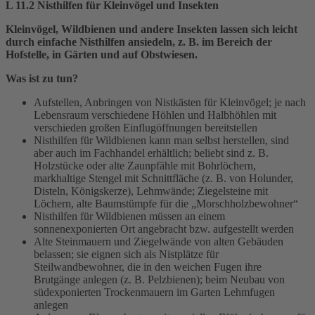
L 11.2 Nisthilfen für Kleinvögel und Insekten
Kleinvögel, Wildbienen und andere Insekten lassen sich leicht
durch einfache Nisthilfen ansiedeln, z. B. im Bereich der
Hofstelle, in Gärten und auf Obstwiesen.
Was ist zu tun?
Aufstellen, Anbringen von Nistkästen für Kleinvögel; je nach
Lebensraum verschiedene Höhlen und Halbhöhlen mit
verschieden großen Einflugöffnungen bereitstellen
Nisthilfen für Wildbienen kann man selbst herstellen, sind
aber auch im Fachhandel erhältlich; beliebt sind z. B.
Holzstücke oder alte Zaunpfähle mit Bohrlöchern,
markhaltige Stengel mit Schnittfläche (z. B. von Holunder,
Disteln, Königskerze), Lehmwände; Ziegelsteine mit
Löchern, alte Baumstümpfe für die „Morschholzbewohner“
Nisthilfen für Wildbienen müssen an einem
sonnenexponierten Ort angebracht bzw. aufgestellt werden
Alte Steinmauern und Ziegelwände von alten Gebäuden
belassen; sie eignen sich als Nistplätze für
Steilwandbewohner, die in den weichen Fugen ihre
Brutgänge anlegen (z. B. Pelzbienen); beim Neubau von
südexponierten Trockenmauern im Garten Lehmfugen
anlegen