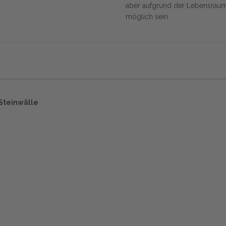
aber aufgrund der Lebensraums
möglich sein
Steinwälle
Start
Glossary
Datenschutz
Impressu
Eine Initiative von