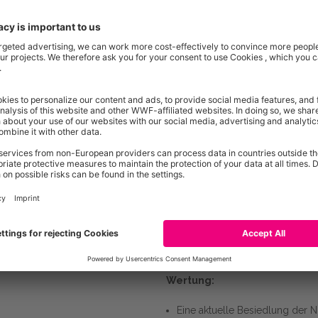
ockerem Baumbestand, einzelnen Altbäumen und hohem Angebot an G
auf die Artenvielfalt:
Zielarten:
en für Weißstorch, Schleiereule
Schleiereule
Steinkauz
hen im Sommer sog.
Weißstorch
r Jungen in Gebäuden; dazu
Fledermäuse
 das Mausohr und die
Wiedehopf
h mit speziell für diese Arten
Gebäuden mit vorhandenen
ren Nistkästen
Wertung:
Eine aktuelle Besiedlung der Nist