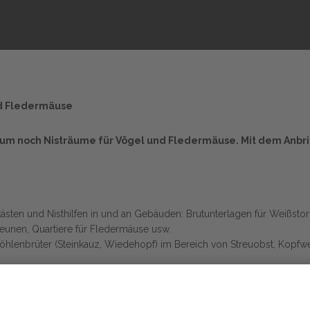
und Fledermäuse
um noch Nisträume für Vögel und Fledermäuse. Mit dem Anbri
ästen und Nisthilfen in und an Gebäuden: Brutunterlagen für Weißstor
unen, Quartiere für Fledermäuse usw.
öhlenbrüter (Steinkauz, Wiedehopf) im Bereich von Streuobst, Kopfw
eweidete Streuobstwiesen und Grünland mit Kopfbäumen