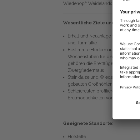
Wiedehopf: Weidelandschaften mit l
Wesentliche Ziele und Wirkungen 
Erhalt und Neuanlage von Brutplätz
und Turmfalke
Bestimmte Fledermausarten bezie
Wochenstuben für die Aufzucht de
gehören die Breitflügelfledermaus,
Zwergfledermaus
Steinkäuze und Wiedehopf lassen sic
gebauten Großhöhlen ansiedeln
Schleiereulen profitieren auch in 
Brutmöglichkeiten von mardersiche
Geeignete Standorte:
Hofstelle