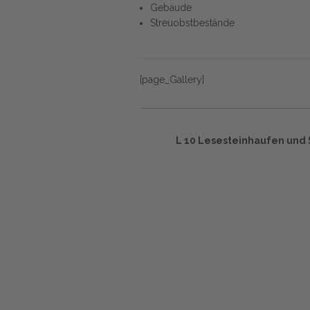
Gebäude
Streuobstbestände
[page_Gallery]
L 10 Lesesteinhaufen und 