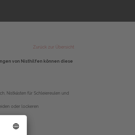
Zurück zur Übersicht
ngen von Nisthilfen können diese
ch, Nistkästen für Schleiereulen und
eiden oder lockeren