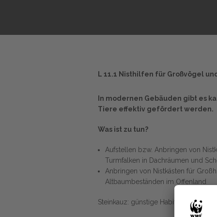
L 11.1 Nisthilfen für Großvögel 
In modernen Gebäuden gibt es ka
Tiere effektiv gefördert werden.
Was ist zu tun?
Aufstellen bzw. Anbringen von Nistk
Turmfalken in Dachräumen und Sche
Anbringen von Nistkästen für Großh
Altbaumbeständen im Offenland
Steinkauz: günstige Habitate sind b