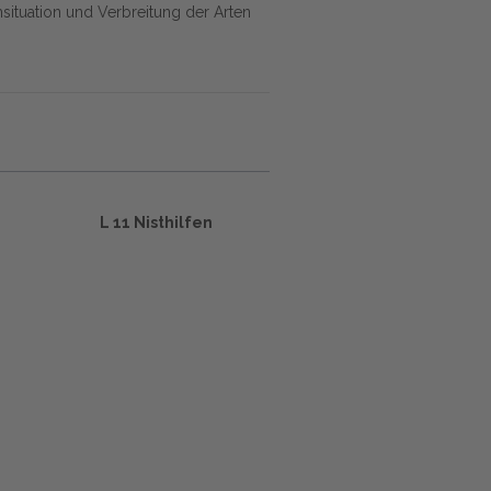
ituation und Verbreitung der Arten
L 11 Nisthilfen
m