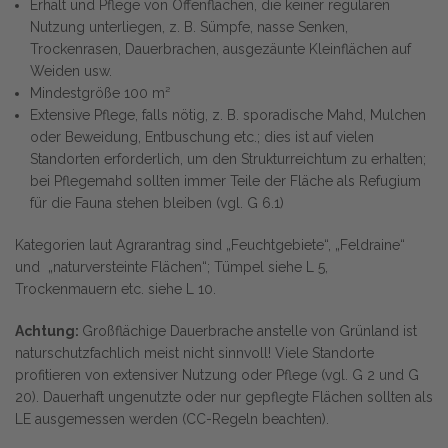
Erhalt und Pflege von Offenflächen, die keiner regulären
Nutzung unterliegen, z. B. Sümpfe, nasse Senken,
Trockenrasen, Dauerbrachen, ausgezäunte Kleinflächen auf
Weiden usw.
Mindestgröße 100 m²
Extensive Pflege, falls nötig, z. B. sporadische Mahd, Mulchen
oder Beweidung, Entbuschung etc.; dies ist auf vielen
Standorten erforderlich, um den Strukturreichtum zu erhalten;
bei Pflegemahd sollten immer Teile der Fläche als Refugium
für die Fauna stehen bleiben (vgl. G 6.1)
Kategorien laut Agrarantrag sind „Feuchtgebiete“, „Feldraine“
und „naturversteinte Flächen“; Tümpel siehe L 5,
Trockenmauern etc. siehe L 10.
Achtung:
Großflächige Dauerbrache anstelle von Grünland ist
naturschutzfachlich meist nicht sinnvoll! Viele Standorte
profitieren von extensiver Nutzung oder Pflege (vgl. G 2 und G
20). Dauerhaft ungenutzte oder nur gepflegte Flächen sollten als
LE ausgemessen werden (CC-Regeln beachten).